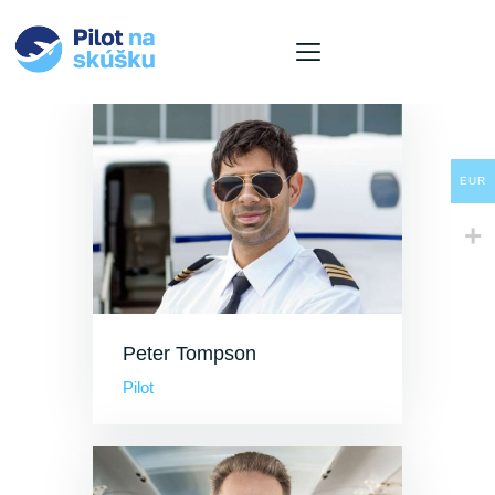
O nás
EUR
Ponuka letov
Naše lietadla
Pre firmy
Aktuality
Kontakt
Peter Tompson
Košík
Pilot
Jazyk