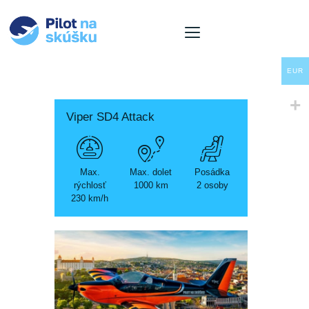
EUR
O nás
Viper SD4 Attack
Ponuka letov
Naše lietadla
Pre firmy
Max.
Max. dolet
Posádka
rýchlosť
1000 km
2 osoby
Aktuality
230 km/h
Kontakt
Košík
Jazyk