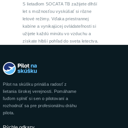
S lietadlom SOCATA TB zažijete dlhší
let s možnosťou vyskúšať si rôzne
letové režimy. Vďaka priestrannej
kabíne a vynikajúcej ovládateľnosti si
užijete každú minútu vo vzduchu a
získate hlbší pohľad do sveta letectva.
Pilot na skúšku prináša radosť z
lietania širokej verejnosti. Pomáhame
ľuďom splniť si sen o pilotovaní a
rozhodnúť sa pre profesionálnu dráhu
pilota.
Rýchle odkazy