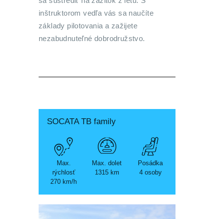
sa sústrediť na zážitok z letu. S
inštruktorom vedľa vás sa naučíte
základy pilotovania a zažijete
nezabudnuteľné dobrodružstvo.
SOCATA TB family
Max.
Max. dolet
Posádka
rýchlosť
1315 km
4 osoby
270 km/h