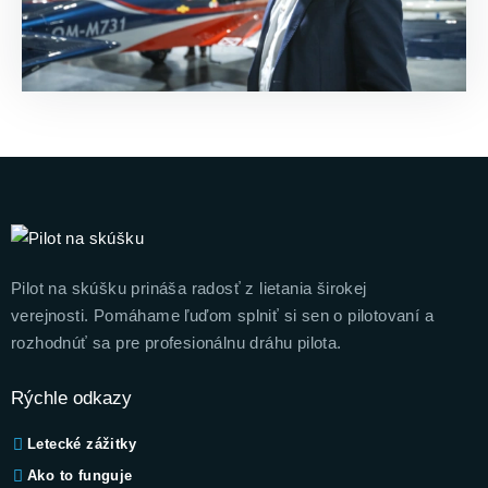
Aktuality
,
Lietadlá
,
Všetky Články
,
Zdieľané Lety
0
Pilot na skúšku prináša radosť z lietania širokej
verejnosti. Pomáhame ľuďom splniť si sen o pilotovaní a
rozhodnúť sa pre profesionálnu dráhu pilota.
Rýchle odkazy
Letecké zážitky
Ako to funguje