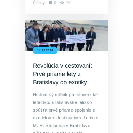
Články
0
2K
14.12.2024
Revolúcia v cestovaní:
Prvé priame lety z
Bratislavy do exotiky
Historický míľnik pre slovenské
letectvo: Bratislavské letisko
spúšťa prvé priame spojenie s
exotickými destináciami Letisko
M. R. Štefánika v Bratislave