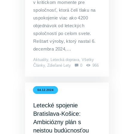
v kritickom momente pre
spoločnosť, ktorá čelí tlaku na
uspokojenie viac ako 4200
objednávok od leteckých
spoločností po celom svete.
Reštart výroby, ktorý nastal 6.
decembra 2024,…
Aktuality
,
Letecká doprava
,
Všetky
Články
,
Zdieľané Lety
0
966
04.12.2024
Letecké spojenie
Bratislava-Košice:
Ambiciózny plán s
neistou budúcnosťou