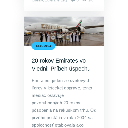
Články
,
Zdieľané Lety
0
1K
13.06.2024
20 rokov Emirates vo
Viedni: Príbeh úspechu
Emirates, jeden zo svetových
lídrov v leteckej doprave, tento
mesiac oslavuje
pozoruhodných 20 rokov
pôsobenia na rakúskom trhu. Od
prvého pristátia v roku 2004 sa
spoločnosť etablovala ako