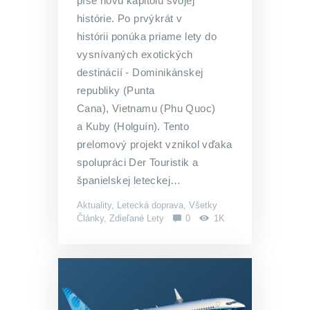
píše novú kapitolu svojej
histórie. Po prvýkrát v
histórii ponúka priame lety do
vysnívaných exotických
destinácií - Dominikánskej
republiky (Punta
Cana), Vietnamu (Phu Quoc)
a Kuby (Holguín). Tento
prelomový projekt vznikol vďaka
spolupráci Der Touristik a
španielskej leteckej…
Aktuality
,
Letecká doprava
,
Všetky
Články
,
Zdieľané Lety
0
1K