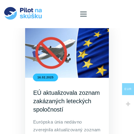
O nás
Ponuka letov
Naše lietadla
Pre firmy
16.02.2025
Aktuality
EUR
Kontakt
EÚ aktualizovala zoznam
zakázaných leteckých
Košík
spoločností
Jazyk
Európska únia nedávno
zverejnila aktualizovaný zoznam