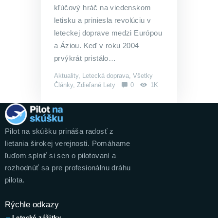
kľúčový hráč na viedenskom
letisku a priniesla revolúciu v
leteckej doprave medzi Európou
a Áziou. Keď v roku 2004
prvýkrát pristálo…
Aktuality
,
Letecká doprava
,
Všetky
Články
,
Zdieľané Lety
0
1K
Pilot na skúšku prináša radosť z
lietania širokej verejnosti. Pomáhame
ľuďom splniť si sen o pilotovaní a
rozhodnúť sa pre profesionálnu dráhu
pilota.
Rýchle odkazy
Letecké zážitky