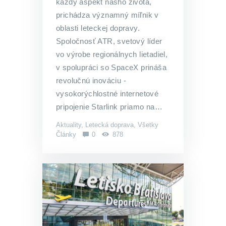
každý aspekt nášho života,
prichádza významný míľnik v
oblasti leteckej dopravy.
Spoločnosť ATR, svetový líder
vo výrobe regionálnych lietadiel,
v spolupráci so SpaceX prináša
revolučnú inováciu -
vysokorýchlostné internetové
pripojenie Starlink priamo na…
Aktuality
,
Letecká doprava
,
Všetky
Články
0
878