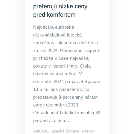
preferujú nízke ceny
pred komfortom
Najväčšia európska
nízkonákladová letecká
spoločnosť hlási rekordné čísla
za rok 2024. Paradoxne, úspech
prichádza v čase najväčšej
pokuty v histórii firmy. Čísla
hovoria jasnou rečou. V
decembri 2024 prepravil Ryanair
13,6 milióna pasažierov, čo
predstavuje 8-percentný nárast
oproti decembru 2023.
Obsadenosť lietadiel dosiahla 92
percent, čo je o…
Aktuality
,
Letecká doprava
,
Všetky