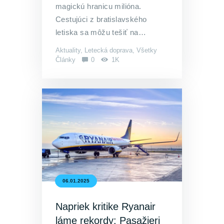
magickú hranicu milióna.
Cestujúci z bratislavského
letiska sa môžu tešiť na…
Aktuality
,
Letecká doprava
,
Všetky
Články
0
1K
06.01.2025
Napriek kritike Ryanair
láme rekordy: Pasažieri