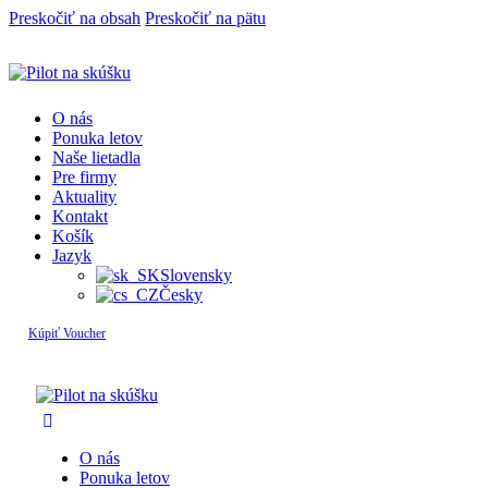
Preskočiť na obsah
Preskočiť na pätu
O nás
Ponuka letov
Naše lietadla
Pre firmy
Aktuality
Kontakt
Košík
Jazyk
Slovensky
Česky
Kúpiť Voucher
O nás
Ponuka letov