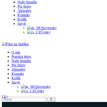
Naše lietadla
Pre firmy
Aktuality
Kontakt
Košík
Jazyk
Slovensky
Česky
O nás
Ponuka letov
Naše lietadla
Pre firmy
Aktuality
Kontakt
Košík
Jazyk
Slovensky
Česky
Stránkovanie
Stránka
Stránka
1
2
>
príspevkov