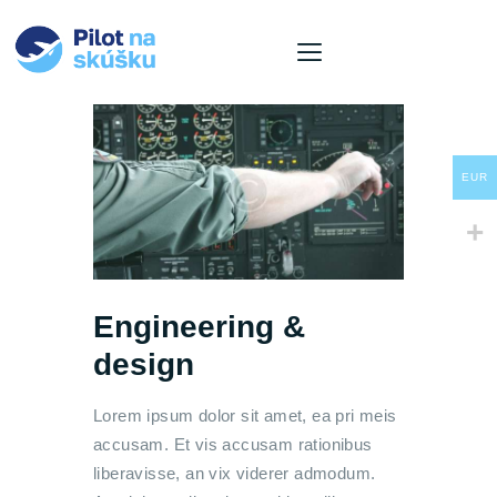
O nás
EUR
Ponuka letov
Naše lietadla
Pre firmy
Aktuality
Engineering &
Kontakt
design
Košík
Jazyk
Lorem ipsum dolor sit amet, ea pri meis
accusam. Et vis accusam rationibus
liberavisse, an vix viderer admodum.