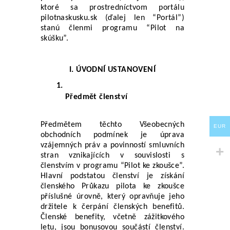
ktoré sa prostredníctvom portálu 
pilotnaskusku.sk (ďalej len “Portál”) 
stanú členmi programu “Pilot na 
skúšku”.
I. ÚVODNÍ USTANOVENÍ
Předmět členství
Předmětem těchto Všeobecných 
EUR
obchodních podmínek je úprava 
vzájemných práv a povinností smluvních 
stran vznikajících v souvislosti s 
členstvím v programu “Pilot ke zkoušce”. 
Hlavní podstatou členství je získání 
členského Průkazu pilota ke zkoušce 
příslušné úrovně, který opravňuje jeho 
držitele k čerpání členských benefitů. 
Členské benefity, včetně zážitkového 
letu, jsou bonusovou součástí členství. 