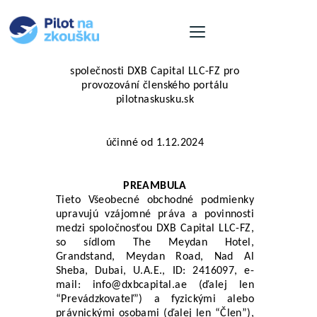
společnosti DXB Capital LLC-FZ pro
provozování členského portálu
pilotnaskusku.sk
O nás
Nabídka letů
účinné od 1.12.2024
Naše letadla
Pro firmy
PREAMBULA
Aktuality
Tieto Všeobecné obchodné podmienky 
upravujú vzájomné práva a povinnosti 
Kontakt
medzi spoločnosťou DXB Capital LLC-FZ, 
Košík
so sídlom The Meydan Hotel, 
Grandstand, Meydan Road, Nad Al 
Jazyk
Sheba, Dubai, U.A.E., ID: 2416097, e-
mail: 
info@dxbcapital.ae
 (ďalej len 
“Prevádzkovateľ”) a fyzickými alebo 
právnickými osobami (ďalej len “Člen”), 