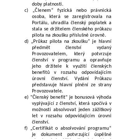
doby platnosti.
c) „Členem“ fyzická nebo právnická 
osoba, která se zaregistrovala na 
Portálu, uhradila členský poplatek a 
stala se držitelem členského průkazu 
pilota na zkoušku příslušné úrovně.
d) „Průkaz pilota na zkoušku“ je hlavní 
předmět členství vydaný 
Provozovatelem, který potvrzuje 
členství v programu a opravňuje 
jeho držitele k využití členských 
benefitů v rozsahu odpovídajícím 
úrovni členství. Vydání Průkazu 
představuje hlavní plnění ze strany 
Provozovatele.
e) "Členský benefit" je bonusová výhoda 
vyplývající z členství, která spočívá v 
možnosti absolvovat jeden zážitkový 
let v rozsahu odpovídajícím úrovni 
členství.
f) „Certifikát o absolvování programu“ 
je dokument potvrzující úspěšné 