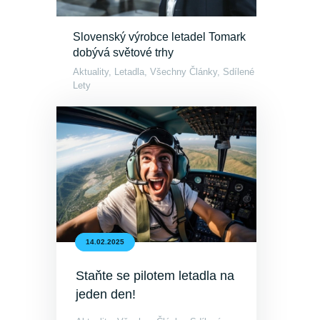
Slovenský výrobce letadel Tomark
dobývá světové trhy
Aktuality
,
Letadla
,
Všechny Články
,
Sdílené
Lety
14.02.2025
Staňte se pilotem letadla na
jeden den!