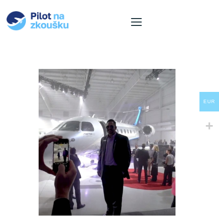
O nás
Nabídka letů
Naše letadla
EUR
Pro firmy
Aktuality
Kontakt
Košík
Jazyk