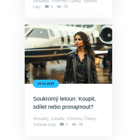
Aktuality
,
Všechny Články
,
Sdílené
Lety
0
2K
10.01.2025
Soukromý letoun: Koupit,
sdílet nebo pronajmout?
Aktuality
,
Letadla
,
Všechny Články
,
Sdílené Lety
0
3K