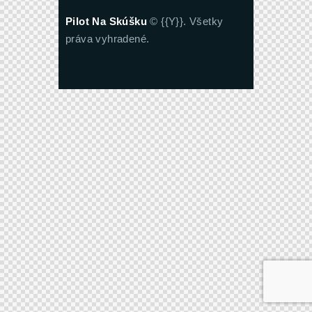
Pilot Na Skúšku
© {{Y}}. Všetky
práva vyhradené.